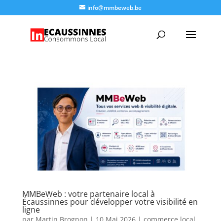
info@mmbeweb.be
MMBeWeb : votre partenaire local à
Écaussinnes pour développer votre visibilité en
ligne
par
Martin Brognon
|
10 Mai 2026
|
commerce local
,