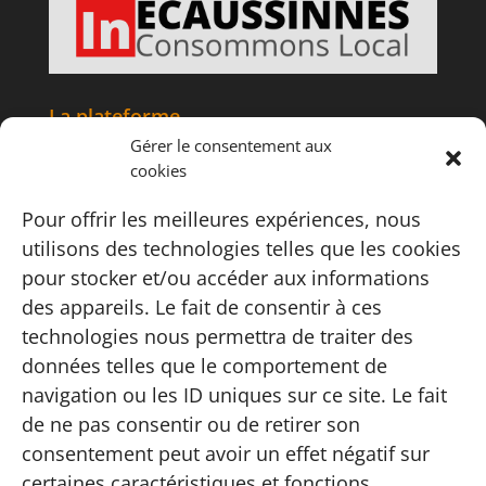
La plateforme
Gérer le consentement aux
Accueil
cookies
Articles
Tourisme
Pour offrir les meilleures expériences, nous
Informations
utilisons des technologies telles que les cookies
Adhésion
pour stocker et/ou accéder aux informations
Contact
des appareils. Le fait de consentir à ces
Carte
technologies nous permettra de traiter des
FAQ
données telles que le comportement de
Instagram
navigation ou les ID uniques sur ce site. Le fait
Conditions
de ne pas consentir ou de retirer son
consentement peut avoir un effet négatif sur
Conditions générales de vente
Politique de confidentialité
certaines caractéristiques et fonctions.