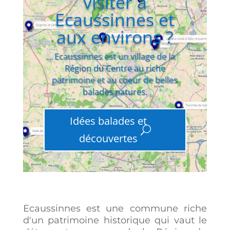
visiter à
Ecaussinnes et
aux environs ?
Ecaussinnes est un village de la
Région du Centre au riche
patrimoine et au coeur de belles
balades natures.
Idées balades et
découvertes
Ecaussinnes est une commune riche
d'un patrimoine historique qui vaut le