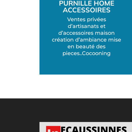
PURNILLE HOME
ACCESSOIRES
Ventes privées
d’artisanats et
d’accessoires maison
création d’ambiance mise
en beauté des
pieces..Cocooning