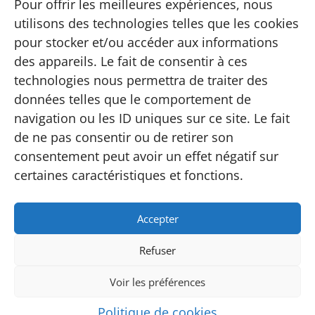
Tourisme
Pour offrir les meilleures expériences, nous
Informations
utilisons des technologies telles que les cookies
Adhésion
pour stocker et/ou accéder aux informations
Contact
des appareils. Le fait de consentir à ces
Carte
technologies nous permettra de traiter des
FAQ
données telles que le comportement de
Instagram
navigation ou les ID uniques sur ce site. Le fait
Conditions
de ne pas consentir ou de retirer son
consentement peut avoir un effet négatif sur
Conditions générales de vente
Politique de confidentialité
certaines caractéristiques et fonctions.
Accepter
Refuser
Site web réalisé par
MMBeWeb
©
2026
Tous droits
réservés | Écaussinnes
Voir les préférences
Politique de cookies