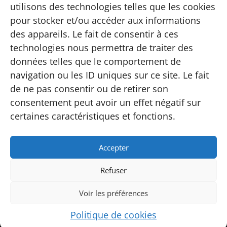
Informations
utilisons des technologies telles que les cookies
Adhésion
pour stocker et/ou accéder aux informations
Contact
des appareils. Le fait de consentir à ces
Carte
technologies nous permettra de traiter des
FAQ
données telles que le comportement de
Instagram
navigation ou les ID uniques sur ce site. Le fait
Conditions
de ne pas consentir ou de retirer son
consentement peut avoir un effet négatif sur
Conditions générales de vente
Politique de confidentialité
certaines caractéristiques et fonctions.
Accepter
Refuser
Site web réalisé par
MMBeWeb
©
2026
Tous droits
réservés | Écaussinnes
Voir les préférences
Politique de cookies