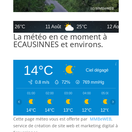
26°C
11 Août
25°C
12 Août
La météo en ce moment à
ECAUSINNES et environs.
14°C
Ciel dégagé
0.8 m/s
72%
769
mmHg
01:00
02:00
03:00
04:00
05:00
06:00
‹
›
14°C
14°C
13°C
12°C
12°C
11°C
Cette page méteo vous est offerte par
MMBeWEB
,
service de création de site web et marketing digital à