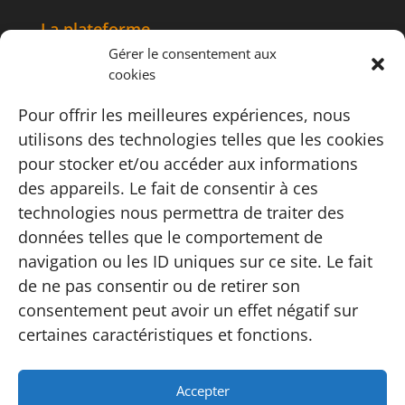
La plateforme
Gérer le consentement aux
Accueil
cookies
Articles
Tourisme
Pour offrir les meilleures expériences, nous
Informations
utilisons des technologies telles que les cookies
Adhésion
pour stocker et/ou accéder aux informations
Contact
des appareils. Le fait de consentir à ces
Carte
technologies nous permettra de traiter des
FAQ
données telles que le comportement de
Instagram
navigation ou les ID uniques sur ce site. Le fait
Conditions
de ne pas consentir ou de retirer son
consentement peut avoir un effet négatif sur
Conditions générales de vente
Politique de confidentialité
certaines caractéristiques et fonctions.
Accepter