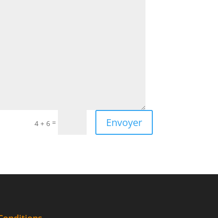
Envoyer
=
4 + 6
Conditions