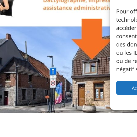
Pour off
technolo
accéder 
consenti
des don
ou les I
ou de r
négatif 
Ac