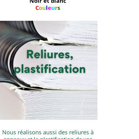
Noir et blanc
C
o
u
l
e
u
r
s
Nous réalisons aussi des reliures à