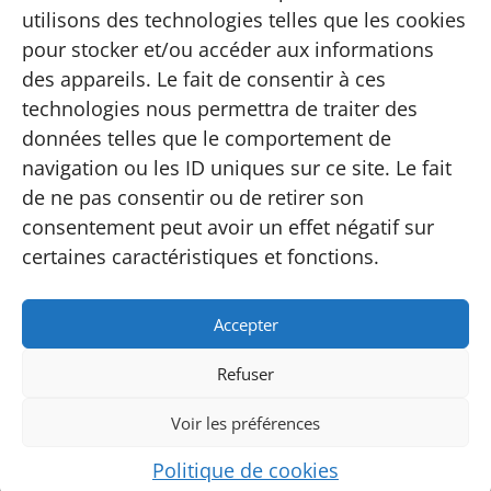
Informations
utilisons des technologies telles que les cookies
Adhésion
pour stocker et/ou accéder aux informations
Contact
des appareils. Le fait de consentir à ces
Carte
technologies nous permettra de traiter des
FAQ
données telles que le comportement de
Instagram
navigation ou les ID uniques sur ce site. Le fait
Conditions
de ne pas consentir ou de retirer son
consentement peut avoir un effet négatif sur
Conditions générales de vente
Politique de confidentialité
certaines caractéristiques et fonctions.
Accepter
Refuser
Site web réalisé par
MMBeWeb
©
2026
Tous droits
réservés | Écaussinnes
Voir les préférences
Politique de cookies