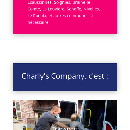
Ecaussinnes, Soignies, Braine-le-
Comte, La Louvière, Seneffe, Nivelles,
Le Roeulx, et autres communes si
nécessaire.
Charly's Company, c'est :
Transport