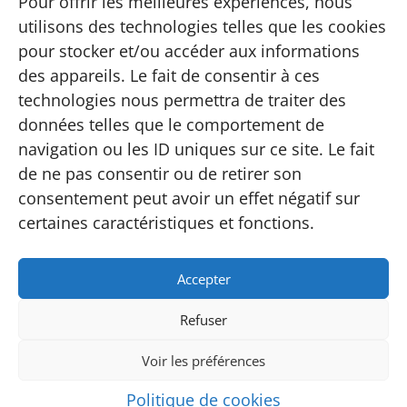
Pour offrir les meilleures expériences, nous
Charly's Company est une société
utilisons des technologies telles que les cookies
d'ambulance non urgente et de
pour stocker et/ou accéder aux informations
transport PMR basée à
des appareils. Le fait de consentir à ces
technologies nous permettra de traiter des
Ecaussinnes et à Soignies. Pour
données telles que le comportement de
plus d'infos,
voir ici
.
navigation ou les ID uniques sur ce site. Le fait
de ne pas consentir ou de retirer son
consentement peut avoir un effet négatif sur
certaines caractéristiques et fonctions.
Accepter
Conditions générales de vente
Refuser
Politique de cookies (UE)
Voir les préférences
© Propulsé par
MMBeWeb
- 2022 - Tous droits
Politique de cookies
réservés