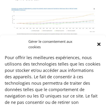
Source :
WalStat
statistiques pour
Gérer le consentement aux
Ecaussinnes
cookies
Le pourcentage d'indépendants par
rapport à la population active (chiffres
Pour offrir les meilleures expériences, nous
de 2020) est de 16,8%.
utilisons des technologies telles que les cookies
Les indépendants représentent donc une
pour stocker et/ou accéder aux informations
part importante de l'activité économique
des appareils. Le fait de consentir à ces
des habitants d'Ecaussinnes.
technologies nous permettra de traiter des
En décembre 2019, la commune
données telles que le comportement de
d'Ecaussinnes comptait 143 entreprises,
navigation ou les ID uniques sur ce site. Le fait
occupant 1242 travailleurs (*).
de ne pas consentir ou de retirer son