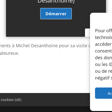
Desanthoine)
Pour off
54
technolo
accéder 
ents à Michel Desanthoine pour sa visite de son pet
consenti
aleureux.
des don
ou les I
ou de r
négatif 
Ac
 cookies (UE)