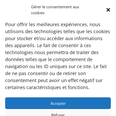
région riche en possibilités de
Gérer le consentement aux
cookies
balades à la découverte de la
nature, de villages
Pour offrir les meilleures expériences, nous
pittoresques, de canaux, ou
utilisons des technologies telles que les cookies
encore de musées ou de sites
pour stocker et/ou accéder aux informations
historiques. Pour en avoir un
des appareils. Le fait de consentir à ces
technologies nous permettra de traiter des
aperçu, consultez donc la
fiche
données telles que le comportement de
touristique d'El Tyû
.
navigation ou les ID uniques sur ce site. Le fait
de ne pas consentir ou de retirer son
consentement peut avoir un effet négatif sur
certaines caractéristiques et fonctions.
Accepter
Conditions générales de vente
Refuser